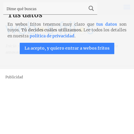
Tus datos
En webos fritos tenemos muy claro que
tus datos
son
tuyos.
Tú decides cuáles utilizamos.
Lee todos los detalles
en nuestra
política de privacidad
.
Inicio
>
Recetas para amasadora
>
Bizcocho sin azúcar para
La acepto, y quiero entrar a webos fritos
amasadora
Publicidad