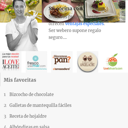
Su cocina con
Nuestros proveedores te
ofrecen
ventajas especiales
.
Ser webero supone regalo
seguro….
Mis favoritas
Bizcocho de chocolate
Galletas de mantequilla fáciles
Receta de hojaldre
Albóndigas en salsa