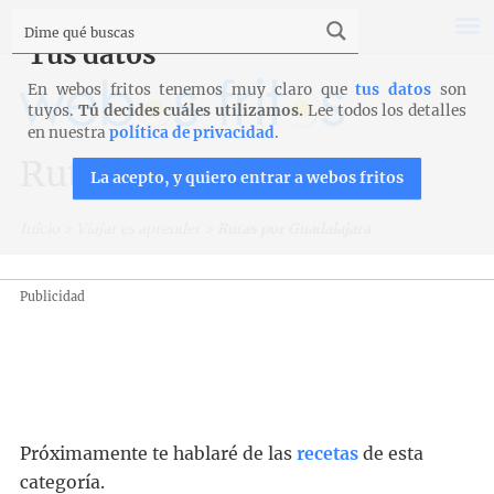
Tus datos
En webos fritos tenemos muy claro que
tus datos
son
tuyos.
Tú decides cuáles utilizamos.
Lee todos los detalles
en nuestra
política de privacidad
.
Rutas por Guadalajara
La acepto, y quiero entrar a webos fritos
Inicio
>
Viajar es aprender
>
Rutas por Guadalajara
Publicidad
Próximamente te hablaré de las
recetas
de esta
categoría.