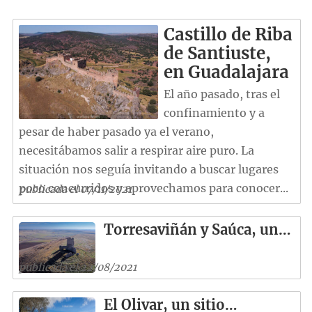
Castillo de Riba
de Santiuste,
en Guadalajara
El año pasado, tras el
confinamiento y a
pesar de haber pasado ya el verano,
necesitábamos salir a respirar aire puro. La
situación nos seguía invitando a buscar lugares
poco concurridos y aprovechamos para conocer...
publicada el 07/11/2021
Torresaviñán y Saúca, un…
publicada el 22/08/2021
El Olivar, un sitio…