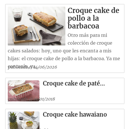
Croque cake de
pollo a la
barbacoa
Otro más para mi
colección de croque
cakes salados: hoy, uno que les encanta a mis
hijas: el croque cake de pollo a la barbacoa. Ya me
contarás, ya…
publicada el 14/06/2026
Croque cake de paté…
publicada el 01/01/2018
Croque cake hawaiano