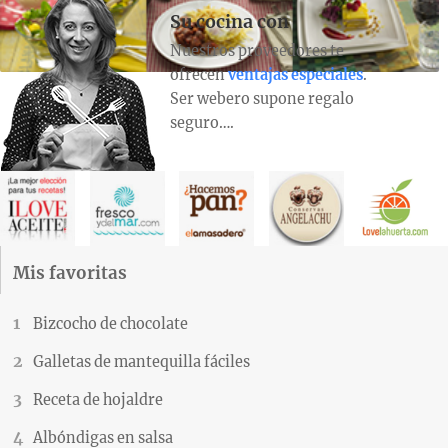
Su cocina con
Nuestros proveedores te
ofrecen
ventajas especiales
.
Ser webero supone regalo
seguro….
Mis favoritas
Bizcocho de chocolate
Galletas de mantequilla fáciles
Receta de hojaldre
Albóndigas en salsa