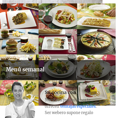
Menú semanal
Su cocina con
Nuestros proveedores te
ofrecen
ventajas especiales
.
Ser webero supone regalo