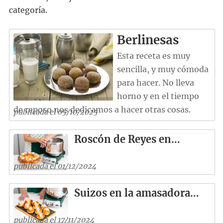
categoría.
Berlinesas
Esta receta es muy
sencilla, y muy cómoda
para hacer. No lleva
horno y en el tiempo
de reposo nos dedicamos a hacer otras cosas.
publicada el 05/10/2025
Roscón de Reyes en…
publicada el 01/12/2024
Suizos en la amasadora…
publicada el 17/11/2024