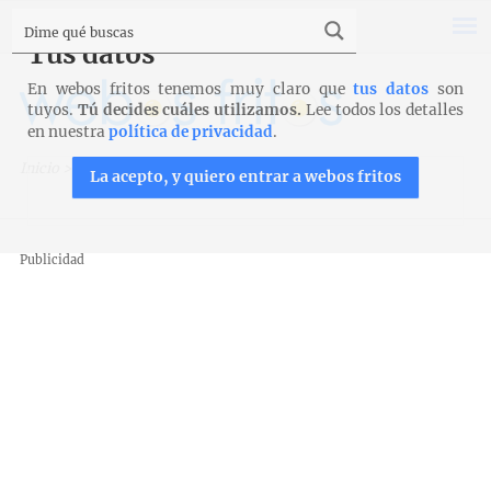
Tus datos
En webos fritos tenemos muy claro que
tus datos
son
tuyos.
Tú decides cuáles utilizamos.
Lee todos los detalles
en nuestra
política de privacidad
.
Inicio
>
Recetas
>
Bollería
>
Galette au sucre
La acepto, y quiero entrar a webos fritos
Publicidad