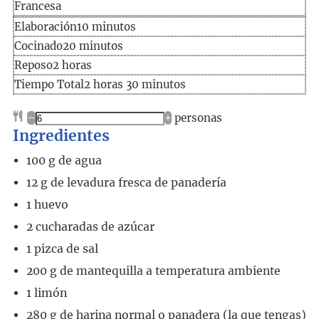
Francesa
Elaboración
minutos
Elaboración
10
minutos
Cocinado
minutos
Cocinado
20
minutos
horas
Reposo
2
horas
Tiempo
horas
minutos
Tiempo Total
2
horas
30
minutos
total
–
+
personas
Ingredientes
100
g
de agua
12
g
de levadura fresca de panadería
1
huevo
2
cucharadas
de azúcar
1
pizca de sal
200
g
de mantequilla a temperatura ambiente
1
limón
280
g
de harina normal o panadera (la que tengas)