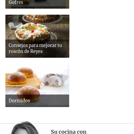
Gofres
Consejos para mejorar tu
roscón de Reyes
Dormidos
Su cocina con