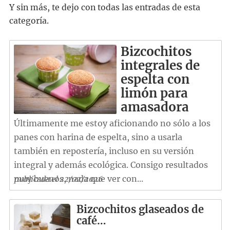
Y sin más, te dejo con todas las entradas de esta
categoría.
Bizcochitos
integrales de
espelta con
limón para
amasadora
Últimamente me estoy aficionando no sólo a los
panes con harina de espelta, sino a usarla
también en repostería, incluso en su versión
integral y además ecológica. Consigo resultados
muy buenos, nada que ver con...
publicada el 22/02/2026
Bizcochitos glaseados de
café…