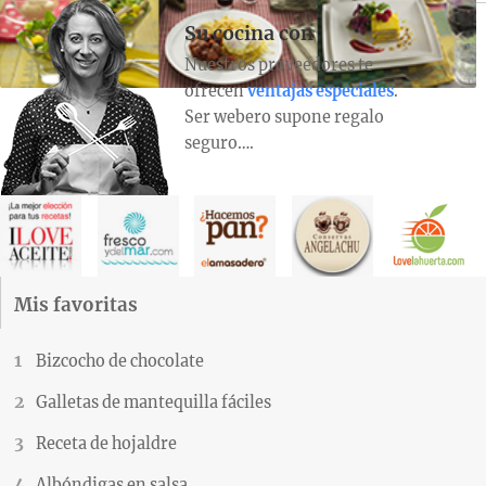
Su cocina con
Nuestros proveedores te
ofrecen
ventajas especiales
.
Ser webero supone regalo
seguro….
Mis favoritas
Bizcocho de chocolate
Galletas de mantequilla fáciles
Receta de hojaldre
Albóndigas en salsa