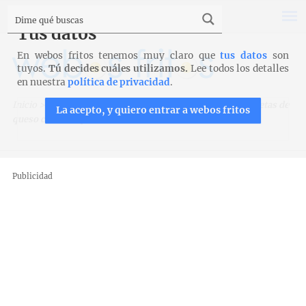
Tus datos
En webos fritos tenemos muy claro que
tus datos
son
tuyos.
Tú decides cuáles utilizamos.
Lee todos los detalles
en nuestra
política de privacidad
.
Inicio
>
Recetas
>
Bizcochos, magdalenas y galletas
>
Galletas de
La acepto, y quiero entrar a webos fritos
queso cremoso para amasadora
Publicidad