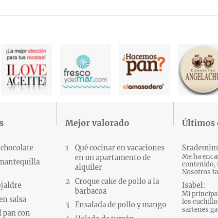
s
Mejor valorado
Últimos
 chocolate
Qué cocinar en vacaciones
Srademim
Me ha encan
en un apartamento de
 mantequilla
contenido, 
alquiler
Nosotros ta
Croque cake de pollo a la
Isabel:
ojaldre
barbacoa
Mi principa
en salsa
los cuchillo
Ensalada de pollo y mango
sartenes gas
l pan con