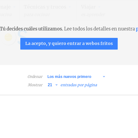
naje
Técnicas y trucos
Viajar
cocina
para cocinar
es aprender
Tú decides cuáles utilizamos.
Lee todos los detalles en nuestra
p
La acepto, y quiero entrar a webos fritos
Ordenar
Mostrar
entradas por página