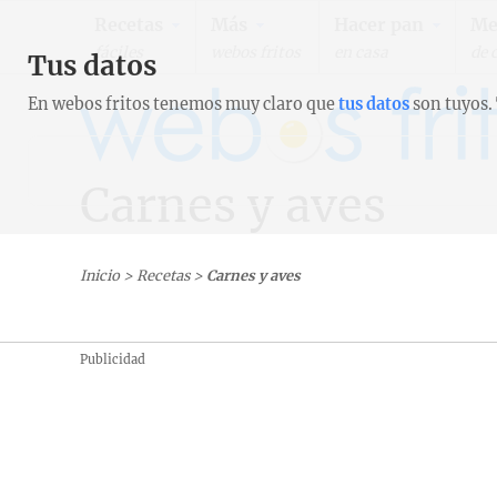
Recetas
Más
Hacer pan
Me
fáciles
webos fritos
en casa
de 
Tus datos
En webos fritos tenemos muy claro que
tus datos
son tuyos.
Carnes y aves
Inicio
>
Recetas
>
Carnes y aves
Publicidad