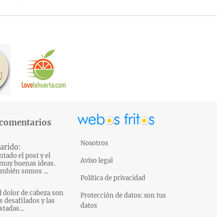
 comentarios
Nosotros
arido:
tado el post y el
Aviso legal
muy buenas ideas.
mbién somos ...
Política de privacidad
l dolor de cabeza son
Protección de datos: son tus
s desafilados y las
datos
tadas...