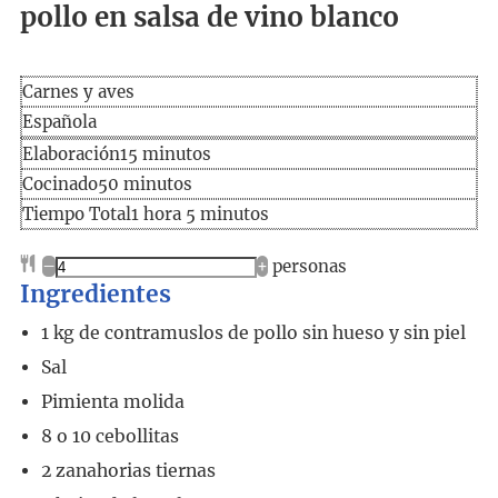
pollo en salsa de vino blanco
Carnes y aves
Española
Elaboración
minutos
Elaboración
15
minutos
Cocinado
minutos
Cocinado
50
minutos
Tiempo
hora
minutos
Tiempo Total
1
hora
5
minutos
total
–
+
personas
Ingredientes
1
kg
de contramuslos de pollo sin hueso y sin piel
Sal
Pimienta molida
8 o 10
cebollitas
2
zanahorias tiernas