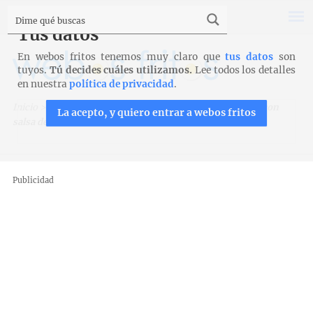
Tus datos
En webos fritos tenemos muy claro que
tus datos
son
tuyos.
Tú decides cuáles utilizamos.
Lee todos los detalles
en nuestra
política de privacidad
.
Inicio
>
Recetas
>
Carnes y aves
>
Contramuslos de pollo con
La acepto, y quiero entrar a webos fritos
salsa de vino blanco
Publicidad