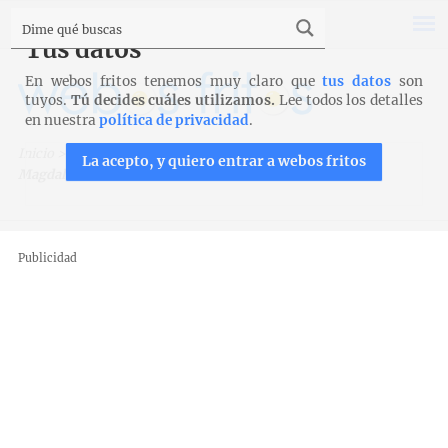
Tus datos
En webos fritos tenemos muy claro que
tus datos
son
tuyos.
Tú decides cuáles utilizamos.
Lee todos los detalles
en nuestra
política de privacidad
.
Inicio
>
Recetas
>
Bizcochos, magdalenas y galletas
>
La acepto, y quiero entrar a webos fritos
Magdalenas. Vídeo receta
Publicidad