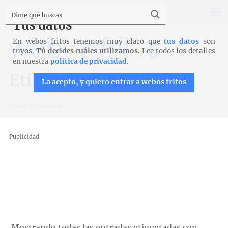
Tus datos
En webos fritos tenemos muy claro que
tus datos
son
tuyos.
Tú decides cuáles utilizamos.
Lee todos los detalles
en nuestra
política de privacidad
.
Etiqueta: naranja
La acepto, y quiero entrar a webos fritos
Inicio
>
naranja
Publicidad
Mostrando todas las entradas etiquetadas con