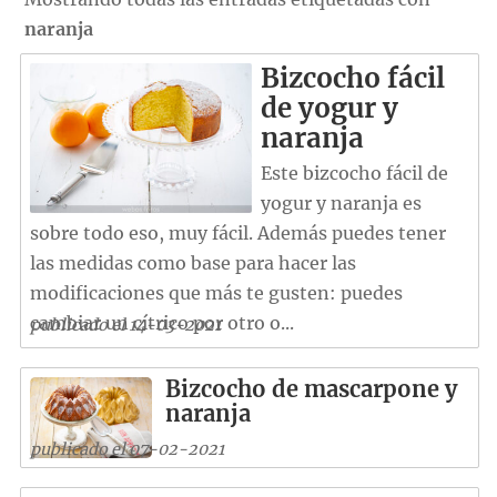
naranja
Bizcocho fácil
de yogur y
naranja
Este bizcocho fácil de
yogur y naranja es
sobre todo eso, muy fácil. Además puedes tener
las medidas como base para hacer las
modificaciones que más te gusten: puedes
cambiar un cítrico por otro o...
publicado el 14-03-2021
Bizcocho de mascarpone y
naranja
publicado el 07-02-2021