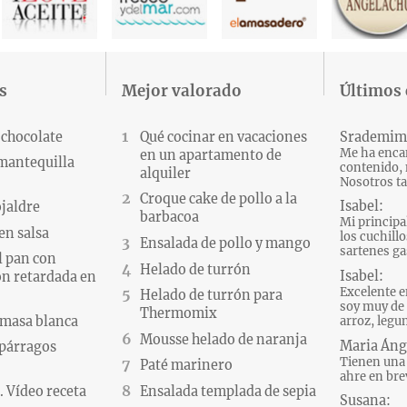
s
Mejor valorado
Últimos
 chocolate
Qué cocinar en vacaciones
Srademim
Me ha encan
en un apartamento de
 mantequilla
contenido, 
alquiler
Nosotros ta
Croque cake de pollo a la
Isabel:
ojaldre
barbacoa
Mi principa
en salsa
los cuchillo
Ensalada de pollo y mango
sartenes gas
l pan con
Helado de turrón
Isabel:
n retardada en
Excelente e
Helado de turrón para
soy muy de 
Thermomix
 masa blanca
arroz, legum
Mousse helado de naranja
Maria Áng
párragos
Tienen una 
Paté marinero
ahre en brev
 Vídeo receta
Ensalada templada de sepia
Susana: