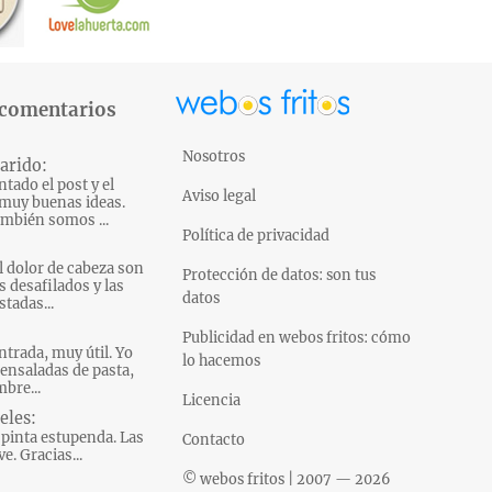
 comentarios
Nosotros
arido:
tado el post y el
Aviso legal
muy buenas ideas.
mbién somos ...
Política de privacidad
l dolor de cabeza son
Protección de datos: son tus
s desafilados y las
datos
tadas...
Publicidad en webos fritos: cómo
ntrada, muy útil. Yo
lo hacemos
ensaladas de pasta,
bre...
Licencia
eles:
pinta estupenda. Las
Contacto
e. Gracias...
© webos fritos | 2007 — 2026