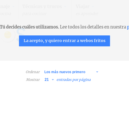
naje
Técnicas y trucos
Viajar
cocina
para cocinar
es aprender
Tú decides cuáles utilizamos.
Lee todos los detalles en nuestra
p
La acepto, y quiero entrar a webos fritos
Ordenar
Mostrar
entradas por página