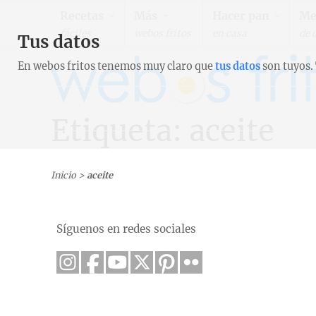
Recetas
Más
Hacer pan
Me
fáciles
webos fritos
en casa
de 
Tus datos
En webos fritos tenemos muy claro que
tus datos
son tuyos.
Etiqueta: aceite
Inicio
>
aceite
Síguenos en redes sociales