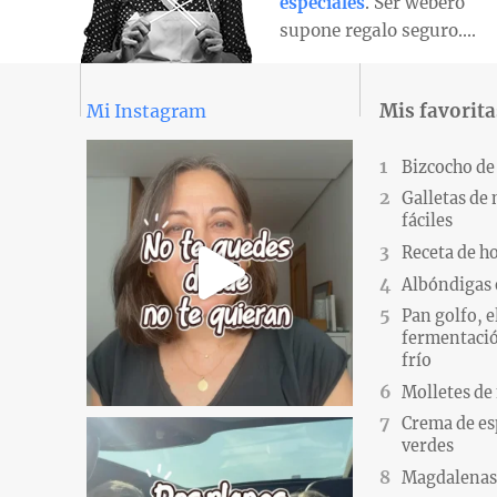
especiales
. Ser webero
supone regalo seguro….
Mis favorita
Mi Instagram
Bizcocho de
Galletas de
fáciles
Receta de h
Albóndigas 
Pan golfo, e
fermentació
frío
Molletes de
Crema de es
verdes
Magdalenas.