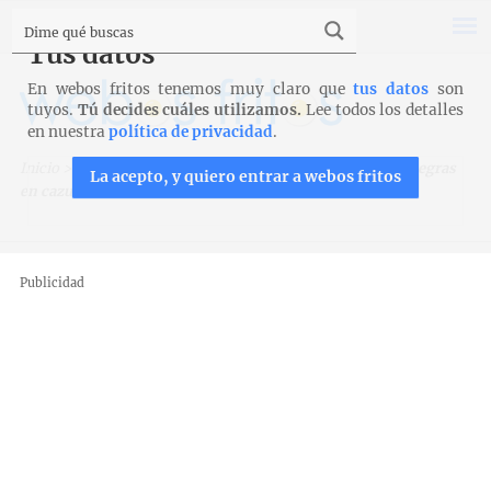
Tus datos
En webos fritos tenemos muy claro que
tus datos
son
tuyos.
Tú decides cuáles utilizamos.
Lee todos los detalles
en nuestra
política de privacidad
.
Inicio
>
Pan
>
Masa de aceite
>
Pan de aceite y aceitunas negras
La acepto, y quiero entrar a webos fritos
en cazuela
Publicidad