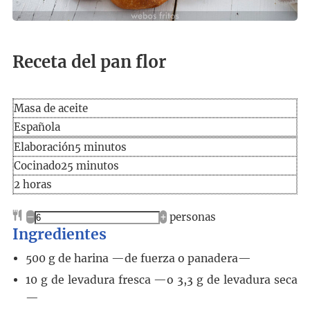
Receta del pan flor
Masa de aceite
Española
Elaboración
minutos
Elaboración
5
minutos
Cocinado
minutos
Cocinado
25
minutos
horas
2
horas
–
+
personas
Ingredientes
500
g
de harina —de fuerza o panadera—
10
g
de levadura fresca —o 3,3 g de levadura seca
—