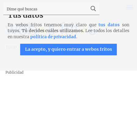
Tus datos
En webos fritos tenemos muy claro que
tus datos
son
tuyos.
Tú decides cuáles utilizamos.
Lee todos los detalles
en nuestra
política de privacidad
.
Inicio
>
Pan
>
Masa de aceite
>
Pan flor
La acepto, y quiero entrar a webos fritos
Publicidad