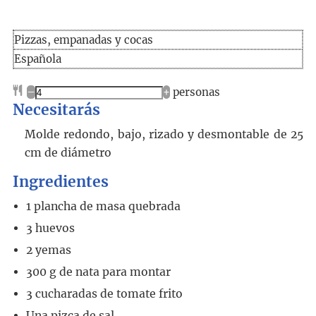
Pizzas, empanadas y cocas
Española
–
+
personas
Necesitarás
Molde redondo, bajo, rizado y desmontable de 25
cm de diámetro
Ingredientes
1
plancha
de masa quebrada
3
huevos
2
yemas
300
g
de nata para montar
3
cucharadas
de tomate frito
Una pizca de sal