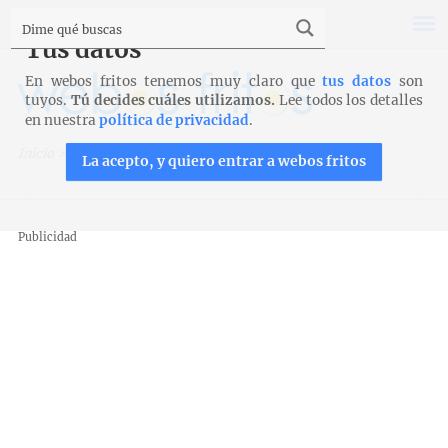
Tus datos
En webos fritos tenemos muy claro que
tus datos
son
tuyos.
Tú decides cuáles utilizamos.
Lee todos los detalles
en nuestra
política de privacidad
.
Inicio
>
Recetas
>
Empanadas y cocas
>
Tarta de tomates
La acepto, y quiero entrar a webos fritos
Publicidad