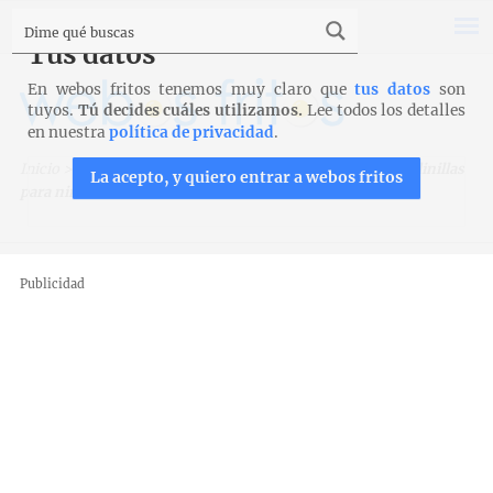
Tus datos
En webos fritos tenemos muy claro que
tus datos
son
tuyos.
Tú decides cuáles utilizamos.
Lee todos los detalles
en nuestra
política de privacidad
.
Inicio
>
Recetas
>
Empanadas y cocas
>
Empanada de sardinillas
La acepto, y quiero entrar a webos fritos
para niños
Publicidad