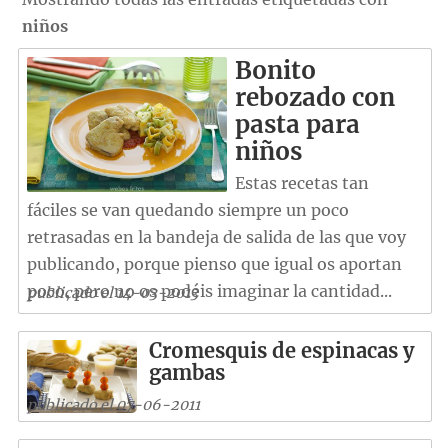
niños
Bonito
rebozado con
pasta para
niños
Estas recetas tan
fáciles se van quedando siempre un poco
retrasadas en la bandeja de salida de las que voy
publicando, porque pienso que igual os aportan
poco, pero no os podéis imaginar la cantidad...
publicado el 14-03-2013
Cromesquis de espinacas y
gambas
publicado el 07-06-2011