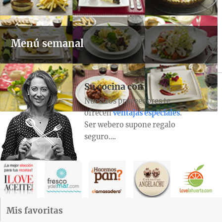
Menú semanal
Su cocina con
Nuestros proveedores te
ofrecen
ventajas especiales
.
Ser webero supone regalo
seguro….
Mis favoritas