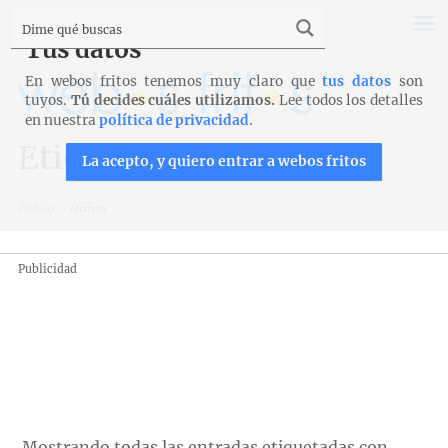
Tus datos
En webos fritos tenemos muy claro que
tus datos
son
tuyos.
Tú decides cuáles utilizamos.
Lee todos los detalles
en nuestra
política de privacidad
.
Etiqueta: niños
La acepto, y quiero entrar a webos fritos
Inicio
>
niños
Publicidad
Mostrando todas las entradas etiquetadas con