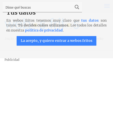
Tus datos
En webos fritos tenemos muy claro que
tus datos
son
tuyos.
Tú decides cuáles utilizamos.
Lee todos los detalles
en nuestra
política de privacidad
.
Inicio
>
Recetas
>
Entrantes y aperitivos
>
Croquetas de bonito
La acepto, y quiero entrar a webos fritos
Publicidad