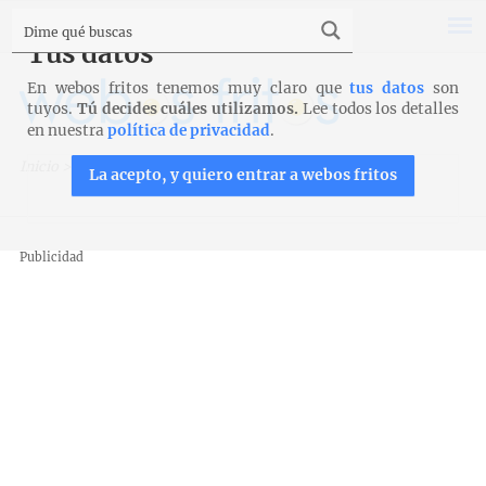
Tus datos
En webos fritos tenemos muy claro que
tus datos
son
tuyos.
Tú decides cuáles utilizamos.
Lee todos los detalles
en nuestra
política de privacidad
.
Inicio
>
Recetas
>
Carnes y aves
>
Morteruelo conquense
La acepto, y quiero entrar a webos fritos
Publicidad