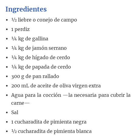
Ingredientes
½
liebre o conejo de campo
1
perdiz
¼
kg
de gallina
¼
kg
de jamón serrano
¼
kg
de hígado de cerdo
¼
kg
de papada de cerdo
300
g
de pan rallado
200
mL
de aceite de oliva virgen extra
Agua para la cocción
—la necesaria para cubrir la
carne—
Sal
1
cucharadita
de pimienta negra
½
cucharadita
de pimienta blanca