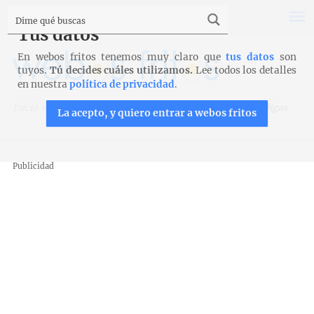
Tus datos
En webos fritos tenemos muy claro que
tus datos
son
tuyos.
Tú decides cuáles utilizamos.
Lee todos los detalles
en nuestra
política de privacidad
.
Inicio
>
Recetas
>
Carnes y aves
>
Pastel de patata y albóndigas
La acepto, y quiero entrar a webos fritos
Publicidad