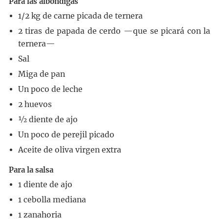
Para las albóndigas
1/2
kg
de carne picada de ternera
2
tiras de papada de cerdo
—que se picará con la
ternera—
Sal
Miga de pan
Un poco de leche
2
huevos
½
diente de ajo
Un poco de perejil picado
Aceite de oliva virgen extra
Para la salsa
1
diente de ajo
1
cebolla mediana
1
zanahoria