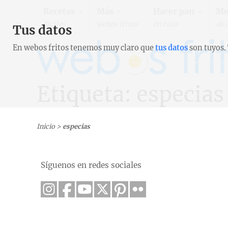
Recetas
Más
Hacer pan
Me
fáciles
webos fritos
en casa
de 
Tus datos
En webos fritos tenemos muy claro que
tus datos
son tuyos.
Etiqueta: especias
Inicio
>
especias
Síguenos en redes sociales