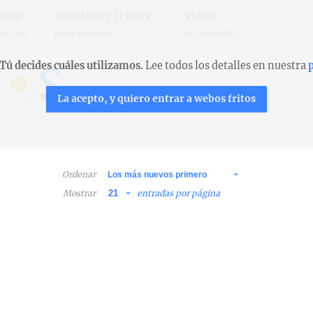
naje
Técnicas y trucos
Viajar
cocina
para cocinar
es aprender
Tú decides cuáles utilizamos.
Lee todos los detalles en nuestra
p
La acepto, y quiero entrar a webos fritos
Ordenar
Mostrar
entradas por página