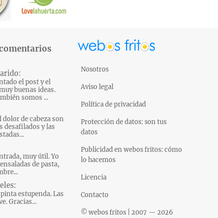
 comentarios
Nosotros
arido:
tado el post y el
Aviso legal
muy buenas ideas.
mbién somos ...
Política de privacidad
l dolor de cabeza son
Protección de datos: son tus
s desafilados y las
datos
tadas...
Publicidad en webos fritos: cómo
ntrada, muy útil. Yo
lo hacemos
ensaladas de pasta,
bre...
Licencia
eles:
pinta estupenda. Las
Contacto
e. Gracias...
© webos fritos | 2007 — 2026