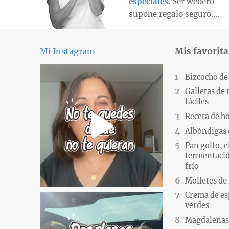
especiales
. Ser webero
supone regalo seguro….
Mis favorita
Mi Instagram
Bizcocho de
Galletas de
fáciles
Receta de h
Albóndigas 
Pan golfo, e
fermentació
frío
Molletes de
Crema de es
verdes
Magdalenas.