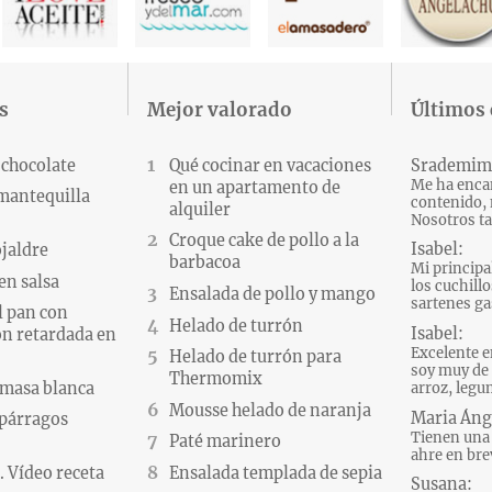
s
Mejor valorado
Últimos
 chocolate
Qué cocinar en vacaciones
Srademim
Me ha encan
en un apartamento de
 mantequilla
contenido, 
alquiler
Nosotros ta
Croque cake de pollo a la
Isabel:
ojaldre
barbacoa
Mi principa
en salsa
los cuchillo
Ensalada de pollo y mango
sartenes gas
l pan con
Helado de turrón
Isabel:
n retardada en
Excelente e
Helado de turrón para
soy muy de 
Thermomix
 masa blanca
arroz, legum
Mousse helado de naranja
Maria Áng
párragos
Tienen una 
Paté marinero
ahre en brev
 Vídeo receta
Ensalada templada de sepia
Susana: