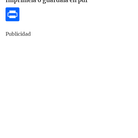
Imprímela o guárdala en pdf
Publicidad