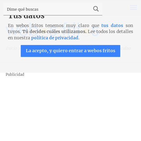
Tus datos
En webos fritos tenemos muy claro que
tus datos
son
tuyos.
Tú decides cuáles utilizamos.
Lee todos los detalles
en nuestra
política de privacidad
.
Inicio
>
Recetas
>
Entrantes y aperitivos
>
Croquetas de bacalao
La acepto, y quiero entrar a webos fritos
Publicidad