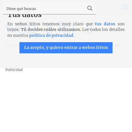
Tus datos
En webos fritos tenemos muy claro que
tus datos
son
tuyos.
Tú decides cuáles utilizamos.
Lee todos los detalles
en nuestra
política de privacidad
.
Inicio
>
Recetas
>
Entrantes y aperitivos
>
Croquetas de cocido
La acepto, y quiero entrar a webos fritos
Publicidad