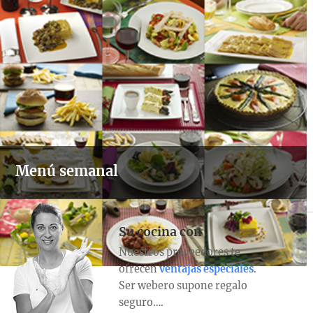
Menú semanal
Su cocina con
Nuestros proveedores te
ofrecen
ventajas especiales
.
Ser webero supone regalo
seguro….