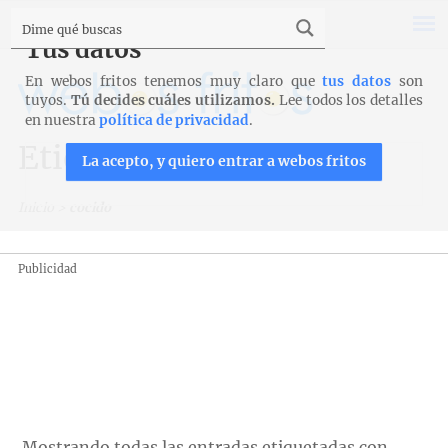
Tus datos
En webos fritos tenemos muy claro que
tus datos
son
tuyos.
Tú decides cuáles utilizamos.
Lee todos los detalles
en nuestra
política de privacidad
.
Etiqueta: cocido
La acepto, y quiero entrar a webos fritos
Inicio
>
cocido
Publicidad
Mostrando todas las entradas etiquetadas con