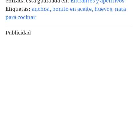
entrada está guardada en:
Entrantes y aperitivos
.
Etiquetas:
anchoa
,
bonito en aceite
,
huevos
,
nata
para cocinar
Publicidad