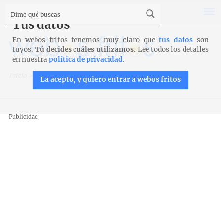
Tus datos
En webos fritos tenemos muy claro que
tus datos
son
tuyos.
Tú decides cuáles utilizamos.
Lee todos los detalles
en nuestra
política de privacidad
.
Inicio
>
Recetas
>
Entrantes y aperitivos
>
Paté de anchoas
La acepto, y quiero entrar a webos fritos
Publicidad