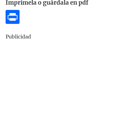
Imprímela o guárdala en pdf
Publicidad