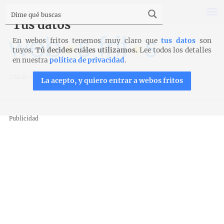
Tus datos
En webos fritos tenemos muy claro que
tus datos
son
tuyos.
Tú decides cuáles utilizamos.
Lee todos los detalles
en nuestra
política de privacidad
.
Inicio
>
Recetas
>
Entrantes y aperitivos
>
Pan relleno
La acepto, y quiero entrar a webos fritos
Publicidad