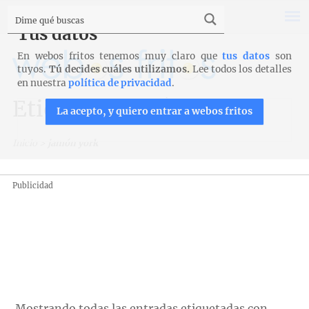
Tus datos
En webos fritos tenemos muy claro que
tus datos
son
tuyos.
Tú decides cuáles utilizamos.
Lee todos los detalles
en nuestra
política de privacidad
.
Etiqueta: jamón york
La acepto, y quiero entrar a webos fritos
Inicio
>
jamón york
Publicidad
Mostrando todas las entradas etiquetadas con