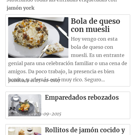
jamón york
Bola de queso
con muesli
Hoy vengo con esta
bola de queso con
muesli. Es un entrante
genial para una celebración familiar o una cena de
amigos. Da poco trabajo, la presencia es bien
bonita, y además está muy rico. Seguro...
publicado el 25-01-2017
Emparedados rebozados
publicado el 20-09-2015
Rollitos de jamón cocido y