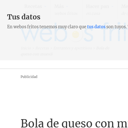
Recetas
Más
Hacer pan
Me
fáciles
webos fritos
en casa
de 
Tus datos
En webos fritos tenemos muy claro que
tus datos
son tuyos.
Inicio
>
Recetas
>
Entrantes y aperitivos
>
Bola de
queso con muesli
Publicidad
Bola de queso con m