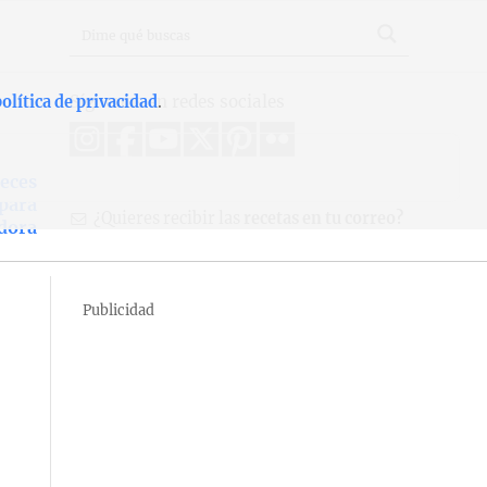
Síguenos en redes sociales
olítica de privacidad
.
ueces
 para
¿Quieres recibir las
recetas en tu correo?
dora
Publicidad