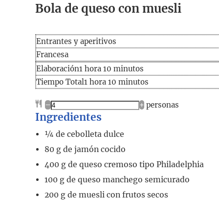
Bola de queso con muesli
Entrantes y aperitivos
Francesa
Elaboración
hora
minutos
Elaboración
1
hora
10
minutos
Tiempo
hora
minutos
Tiempo Total
1
hora
10
minutos
total
–
+
personas
Ingredientes
¼
de cebolleta dulce
80
g
de jamón cocido
400
g
de queso cremoso tipo Philadelphia
100
g
de queso manchego semicurado
200
g
de muesli con frutos secos