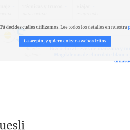
naje
Técnicas y trucos
Viajar
cocina
para cocinar
es aprender
Tú decides cuáles utilizamos.
Lee todos los detalles en nuestra
p
La acepto, y quiero entrar a webos fritos
Bizcocho al revés de manzana y n
Anterior
Magdalenas de chocolate blanco
Siguiente
amasa
uesli