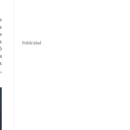
e
s
e
s
Publicidad
ó
a
s
,