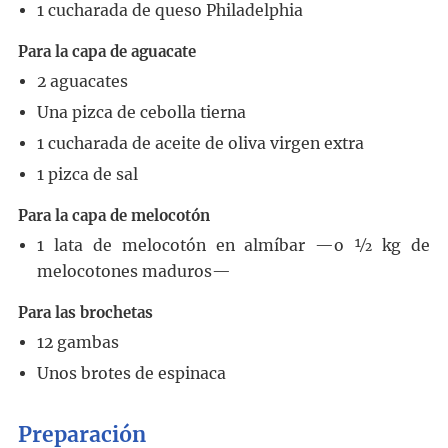
1
cucharada
de queso Philadelphia
Para la capa de aguacate
2
aguacates
Una pizca de cebolla tierna
1
cucharada
de aceite de oliva virgen extra
1
pizca de sal
Para la capa de melocotón
1
lata de melocotón en almíbar
—o ½ kg de
melocotones maduros—
Para las brochetas
12
gambas
Unos brotes de espinaca
Preparación