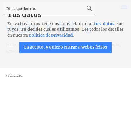
Tus datos
En webos fritos tenemos muy claro que
tus datos
son
tuyos.
Tú decides cuáles utilizamos.
Lee todos los detalles
en nuestra
política de privacidad
.
Inicio
>
Recetas
>
Entrantes y aperitivos
>
Crema fría de bonito,
La acepto, y quiero entrar a webos fritos
aguacate y melocotón
Publicidad