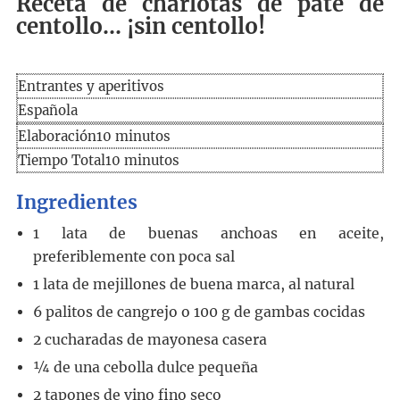
Receta de charlotas de paté de
centollo… ¡sin centollo!
Entrantes y aperitivos
Española
Elaboración
minutos
Elaboración
10
minutos
Tiempo
minutos
Tiempo Total
10
minutos
total
Ingredientes
1
lata de buenas anchoas en aceite,
preferiblemente con poca sal
1
lata de mejillones de buena marca, al natural
6
palitos de cangrejo o 100 g de gambas cocidas
2
cucharadas
de mayonesa casera
¼
de una cebolla dulce pequeña
2
tapones
de vino fino seco