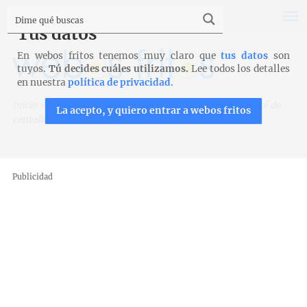
Tus datos
En webos fritos tenemos muy claro que
tus datos
son
tuyos.
Tú decides cuáles utilizamos.
Lee todos los detalles
en nuestra
política de privacidad
.
Inicio
>
Recetas
>
Entrantes y aperitivos
>
Charlotas de paté de
La acepto, y quiero entrar a webos fritos
centollo… ¡sin centollo!
Publicidad