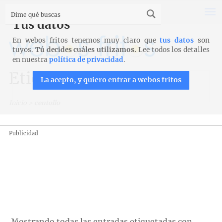
Tus datos
En webos fritos tenemos muy claro que
tus datos
son
tuyos.
Tú decides cuáles utilizamos.
Lee todos los detalles
en nuestra
política de privacidad
.
Etiqueta: centollo
La acepto, y quiero entrar a webos fritos
Inicio
>
centollo
Publicidad
Mostrando todas las entradas etiquetadas con