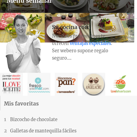
Menú semanal
Su cocina con
Nuestros proveedores te
ofrecen
ventajas especiales
.
Ser webero supone regalo
seguro….
Mis favoritas
Bizcocho de chocolate
Galletas de mantequilla fáciles