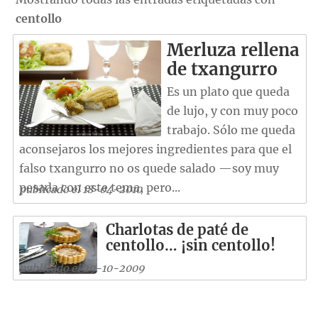
centollo
Merluza rellena
de txangurro
Es un plato que queda
de lujo, y con muy poco
trabajo. Sólo me queda
aconsejaros los mejores ingredientes para que el
falso txangurro no os quede salado —soy muy
pesada con este tema, pero...
publicado el 18-04-2010
Charlotas de paté de
centollo… ¡sin centollo!
publicado el 29-10-2009