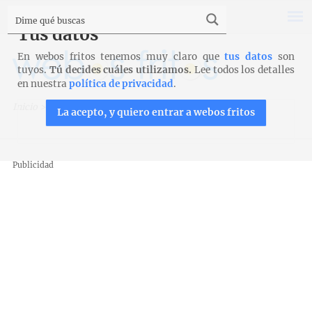
Tus datos
En webos fritos tenemos muy claro que
tus datos
son
tuyos.
Tú decides cuáles utilizamos.
Lee todos los detalles
en nuestra
política de privacidad
.
Inicio
>
Recetas
>
Bollería
>
Mis bollos de Bath
La acepto, y quiero entrar a webos fritos
Publicidad