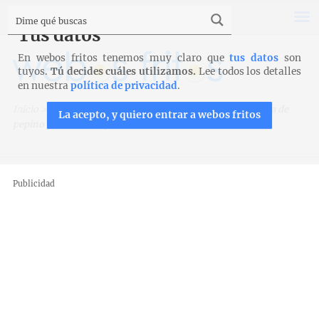
Tus datos
En webos fritos tenemos muy claro que
tus datos
son
tuyos.
Tú decides cuáles utilizamos.
Lee todos los detalles
en nuestra
política de privacidad
.
Inicio
>
Recetas para Cook Expert de Magimix
>
Crema fría de
La acepto, y quiero entrar a webos fritos
pepino para Cook Expert
Publicidad