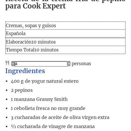
para Cook Expert
Cremas, sopas y guisos
Española
Elaboración
minutos
Elaboración
10
minutos
Tiempo
minutos
Tiempo Total
10
minutos
total
–
+
personas
Ingredientes
400
g
de yogur natural entero
2
pepinos
1
manzana Granny Smith
1
cebolleta fresca no muy grande
3
cucharadas
de aceite de oliva virgen extra
½
cucharada
de vinagre de manzana