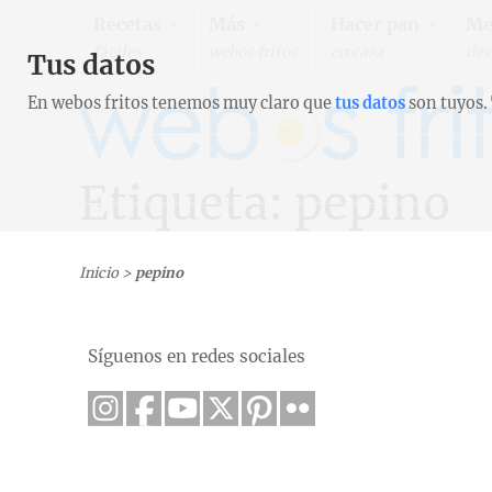
Recetas
Más
Hacer pan
Me
fáciles
webos fritos
en casa
de 
Tus datos
En webos fritos tenemos muy claro que
tus datos
son tuyos.
Etiqueta: pepino
Inicio
>
pepino
Síguenos en redes sociales