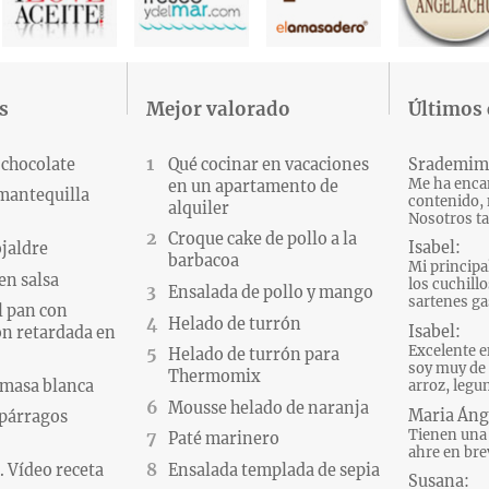
s
Mejor valorado
Últimos
 chocolate
Qué cocinar en vacaciones
Srademim
Me ha encan
en un apartamento de
 mantequilla
contenido, 
alquiler
Nosotros ta
Croque cake de pollo a la
Isabel:
ojaldre
barbacoa
Mi principa
en salsa
los cuchillo
Ensalada de pollo y mango
sartenes gas
l pan con
Helado de turrón
Isabel:
n retardada en
Excelente e
Helado de turrón para
soy muy de 
Thermomix
 masa blanca
arroz, legum
Mousse helado de naranja
Maria Áng
párragos
Tienen una 
Paté marinero
ahre en brev
 Vídeo receta
Ensalada templada de sepia
Susana: