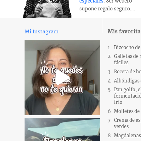
especiales
. Ser webero
supone regalo seguro….
Mis favorita
Mi Instagram
Bizcocho de
Galletas de
fáciles
Receta de h
Albóndigas 
Pan golfo, e
fermentació
frío
Molletes de
Crema de es
verdes
Magdalenas.