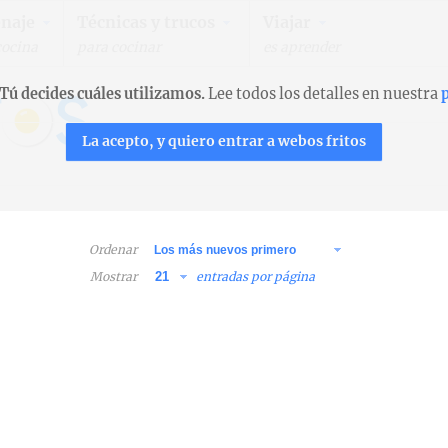
naje
Técnicas y trucos
Viajar
cocina
para cocinar
es aprender
Tú decides cuáles utilizamos.
Lee todos los detalles en nuestra
p
La acepto, y quiero entrar a webos fritos
Ordenar
Mostrar
entradas por página