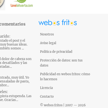
 comentarios
Nosotros
arido:
tado el post y el
Aviso legal
muy buenas ideas.
mbién somos ...
Política de privacidad
l dolor de cabeza son
Protección de datos: son tus
s desafilados y las
datos
tadas...
Publicidad en webos fritos: cómo
ntrada, muy útil. Yo
lo hacemos
ensaladas de pasta,
bre...
Licencia
eles:
pinta estupenda. Las
Contacto
e. Gracias...
© webos fritos | 2007 — 2026