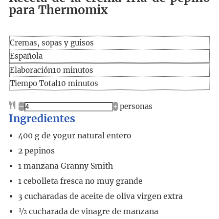
para Thermomix
Cremas, sopas y guisos
Española
Elaboración
minutos
Elaboración
10
minutos
Tiempo
minutos
Tiempo Total
10
minutos
total
–
+
personas
Ingredientes
400
g
de yogur natural entero
2
pepinos
1
manzana Granny Smith
1
cebolleta fresca no muy grande
3
cucharadas
de aceite de oliva virgen extra
½
cucharada
de vinagre de manzana