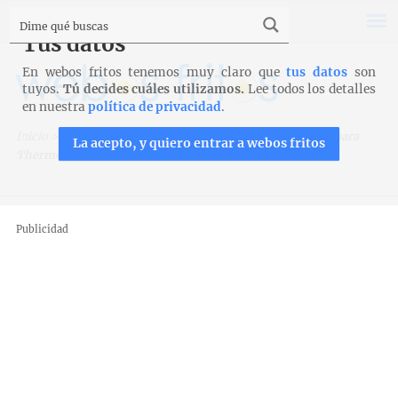
Tus datos
En webos fritos tenemos muy claro que
tus datos
son
tuyos.
Tú decides cuáles utilizamos.
Lee todos los detalles
en nuestra
política de privacidad
.
Inicio
>
Recetas para Thermomix
>
Crema fría de pepino para
La acepto, y quiero entrar a webos fritos
Thermomix
Publicidad