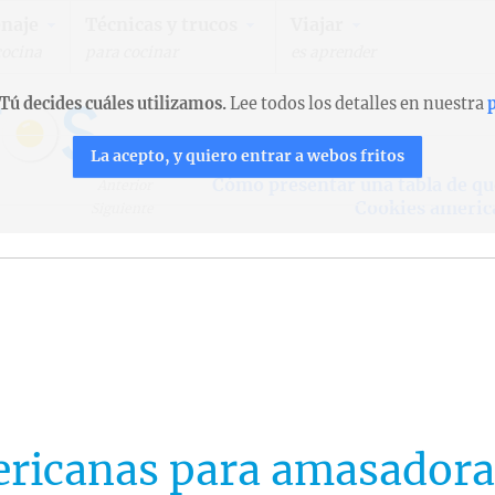
naje
Técnicas y trucos
Viajar
cocina
para cocinar
es aprender
Tú decides cuáles utilizamos.
Lee todos los detalles en nuestra
p
La acepto, y quiero entrar a webos fritos
Cómo presentar una tabla de qu
Anterior
Cookies americ
Siguiente
ericanas para amasadora