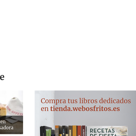
e
 en
sadora