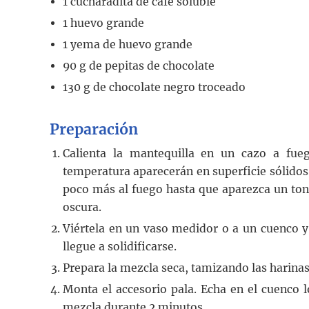
1
cucharadita
de café soluble
1
huevo grande
1
yema de huevo grande
90
g
de pepitas de chocolate
130
g
de chocolate negro troceado
Preparación
Calienta la mantequilla en un cazo a fue
temperatura aparecerán en superficie sólidos
poco más al fuego hasta que aparezca un to
oscura.
Viértela en un vaso medidor o a un cuenco y 
llegue a solidificarse.
Prepara la mezcla seca, tamizando las harinas,
Monta el accesorio pala. Echa en el cuenco lo
mezcla durante 2 minutos.