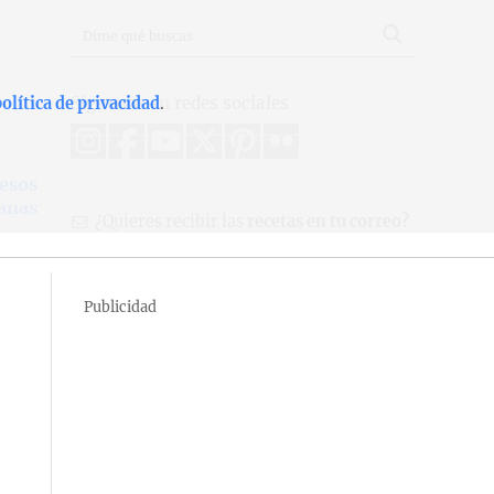
Síguenos en redes sociales
olítica de privacidad
.
esos
anas
¿Quieres recibir las
recetas en tu correo?
Publicidad