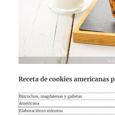
Receta de cookies americanas 
Bizcochos, magdalenas y galletas
Americana
Elaboración
minutos
Elaboración
10
minutos