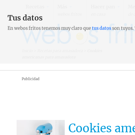
Recetas
Más
Hacer pan
Me
fáciles
webos fritos
en casa
de 
Tus datos
En webos fritos tenemos muy claro que
tus datos
son tuyos.
Inicio
>
Recetas para amasadora
>
Cookies
americanas para amasadora
Publicidad
Cookies am