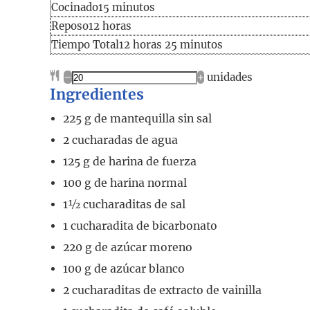
Cocinado
minutos
Cocinado
15
minutos
horas
Reposo
12
horas
Tiempo
horas
minutos
Tiempo Total
12
horas
25
minutos
total
–
+
unidades
Ingredientes
225
g
de mantequilla sin sal
2
cucharadas
de agua
125
g
de harina de fuerza
100
g
de harina normal
1½
cucharaditas
de sal
1
cucharadita
de bicarbonato
220
g
de azúcar moreno
100
g
de azúcar blanco
2
cucharaditas
de extracto de vainilla