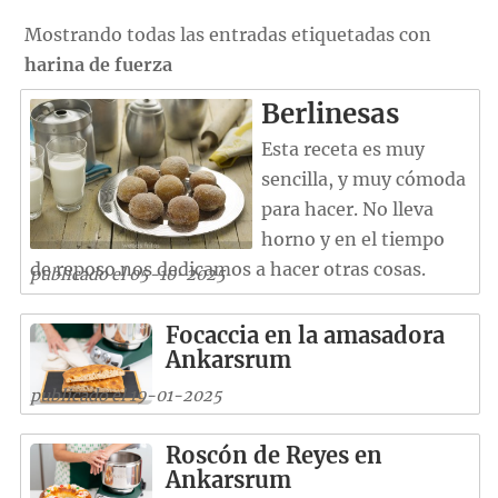
Mostrando todas las entradas etiquetadas con
harina de fuerza
Berlinesas
Esta receta es muy
sencilla, y muy cómoda
para hacer. No lleva
horno y en el tiempo
de reposo nos dedicamos a hacer otras cosas.
publicado el 05-10-2025
Focaccia en la amasadora
Ankarsrum
publicado el 19-01-2025
Roscón de Reyes en
Ankarsrum