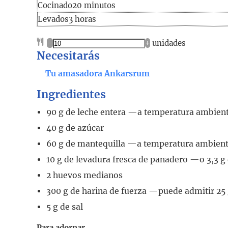
Cocinado
minutos
Cocinado
20
minutos
horas
Levados
3
horas
–
+
unidades
Necesitarás
Tu amasadora Ankarsrum
Ingredientes
90
g
de leche entera
—a temperatura ambie
40
g
de azúcar
60
g
de mantequilla
—a temperatura ambie
10
g
de levadura fresca de panadero —o 3,3 
2
huevos medianos
300
g
de harina de fuerza
—puede admitir 2
5
g
de sal
Para adornar