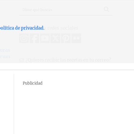
Síguenos en redes sociales
olítica de privacidad
.
duras
srum
¿Quieres recibir las
recetas en tu correo?
Publicidad