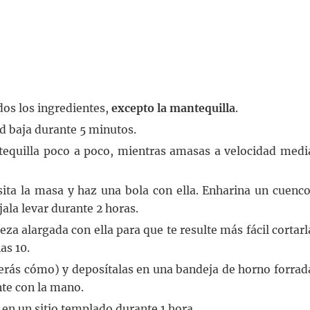
dos los ingredientes,
excepto la mantequilla
.
ad baja durante 5 minutos.
tequilla poco a poco, mientras amasas a velocidad medi
ita la masa y haz una bola con ella. Enharina un cuenco
jala levar durante 2 horas.
za alargada con ella para que te resulte más fácil cortarl
as 10.
erás cómo) y deposítalas en una bandeja de horno forrad
nte con la mano.
 en un sitio templado durante 1 hora.