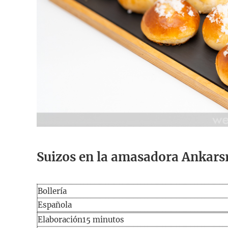
Suizos en la amasadora Ankar
Bollería
Española
Elaboración
minutos
Elaboración
15
minutos