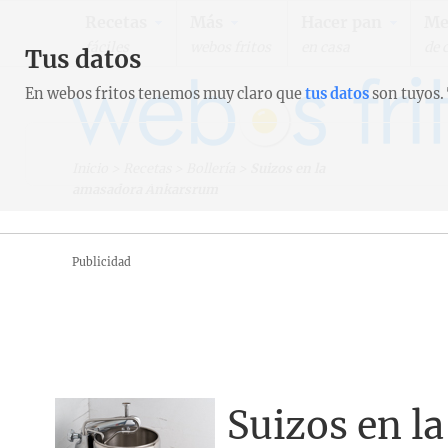
Recetas
Más
Hacer pan
Me
fáciles
webos fritos
en casa
de 
Tus datos
En webos fritos tenemos muy claro que
tus datos
son tuyos.
Inicio
>
Recetas
>
Bollería
>
Suizos en la
amasadora Ankarsrum
Publicidad
Suizos en 