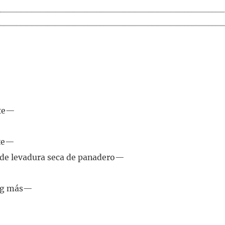
nte—
nte—
g de levadura seca de panadero—
5 g más—