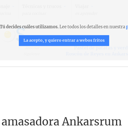
naje
Técnicas y trucos
Viajar
cocina
para cocinar
es aprender
Tú decides cuáles utilizamos.
Lee todos los detalles en nuestra
p
La acepto, y quiero entrar a webos fritos
Pastel de patatas y ver
Anterior
Roscón de Reyes en Ankar
Siguiente
la amasadora Ankarsrum