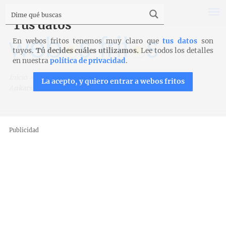
Tus datos
En webos fritos tenemos muy claro que
tus datos
son
tuyos.
Tú decides cuáles utilizamos.
Lee todos los detalles
en nuestra
política de privacidad
.
Inicio
>
Recetas para Ankarsrum
>
Roscón de Reyes en
La acepto, y quiero entrar a webos fritos
Ankarsrum
Publicidad