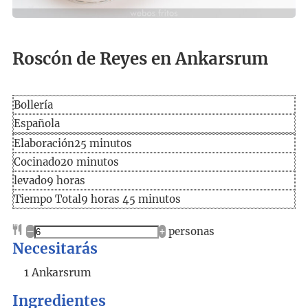
Roscón de Reyes en Ankarsrum
Bollería
Española
Elaboración
minutos
Elaboración
25
minutos
Cocinado
minutos
Cocinado
20
minutos
horas
levado
9
horas
Tiempo
horas
minutos
Tiempo Total
9
horas
45
minutos
total
–
+
personas
Necesitarás
1 Ankarsrum
Ingredientes