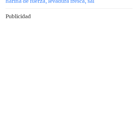
harina de fuerza
,
levadura fresca
,
sal
Publicidad