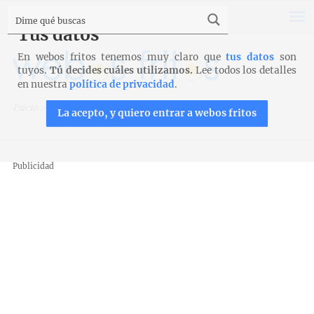
Tus datos
En webos fritos tenemos muy claro que
tus datos
son
tuyos.
Tú decides cuáles utilizamos.
Lee todos los detalles
en nuestra
política de privacidad
.
Inicio
>
Pan
>
Otros panes
>
Pan de torrijas
La acepto, y quiero entrar a webos fritos
Publicidad