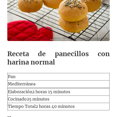
Receta de panecillos con
harina normal
Pan
Mediterránea
horas
minutos
Elaboración
2
horas
15
minutos
minutos
Cocinado
25
minutos
horas
minutos
Tiempo Total
2
horas
40
minutos