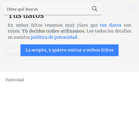
Tus datos
En webos fritos tenemos muy claro que
tus datos
son
tuyos.
Tú decides cuáles utilizamos.
Lee todos los detalles
en nuestra
política de privacidad
.
Inicio
>
Pan
>
Otros panes
>
Panecillos con harina normal y
La acepto, y quiero entrar a webos fritos
semillas
Publicidad