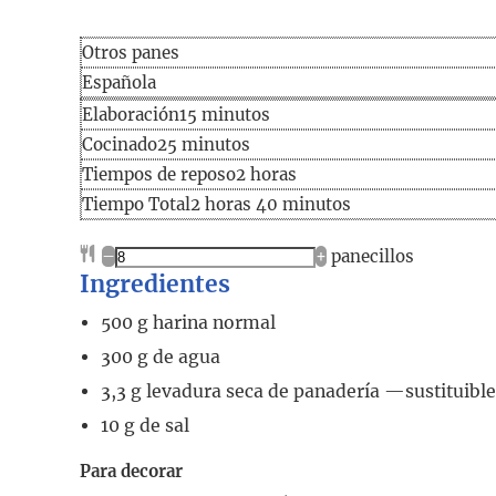
Otros panes
Española
Elaboración
minutos
Elaboración
15
minutos
Cocinado
minutos
Cocinado
25
minutos
horas
Tiempos de reposo
2
horas
Tiempo
horas
minutos
Tiempo Total
2
horas
40
minutos
total
–
+
panecillos
Ingredientes
500
g
harina normal
300
g
de agua
3,3
g
levadura seca de panadería
—sustituible
10
g
de sal
Para decorar