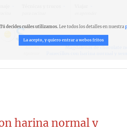
naje
Técnicas y trucos
Viajar
cocina
para cocinar
es aprender
Tú decides cuáles utilizamos.
Lee todos los detalles en nuestra
p
La acepto, y quiero entrar a webos fritos
Magdalenas de chocolate n
Anterior
Panecillos con harina normal y sem
Siguiente
con harina normal y