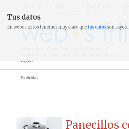
Recetas
Más
Hacer pan
Me
fáciles
webos fritos
en casa
de 
Tus datos
En webos fritos tenemos muy claro que
tus datos
son tuyos.
Inicio
>
Recetas para Cook Expert de Magimix
>
Panecillos con harina normal y semillas para Cook
Expert
Publicidad
Panecillos 