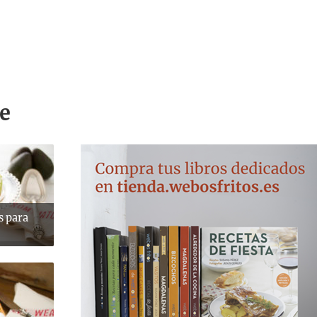
e
s para