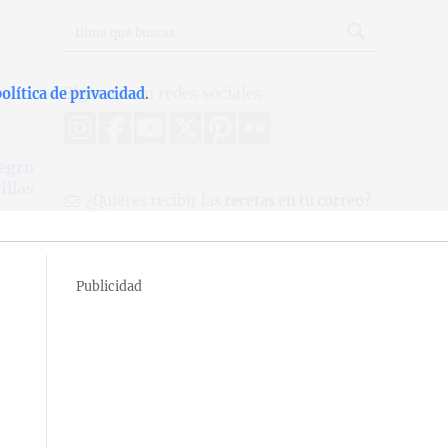
Síguenos en redes sociales
olítica de privacidad
.
egro
illas
¿Quieres recibir las
recetas en tu correo?
Publicidad