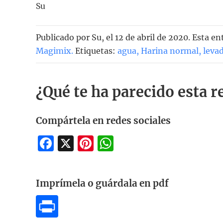
Su
Publicado por
Su
, el
12 de abril de 2020. Esta e
Magimix
.
Etiquetas:
agua
,
Harina normal
,
leva
¿Qué te ha parecido esta r
Compártela en redes sociales
Facebook
X
Pinterest
WhatsApp
Imprímela o guárdala en pdf