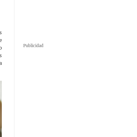
s
e
Publicidad
o
s
a