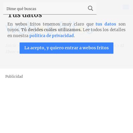
Tus datos
En webos fritos tenemos muy claro que
tus datos
son
tuyos.
Tú decides cuáles utilizamos.
Lee todos los detalles
en nuestra
política de privacidad
.
Inicio
>
Nuestros libros
>
webos fritos, recetas y momentos
>
El
La acepto, y quiero entrar a webos fritos
libro: webos fritos, recetas y momentos
Publicidad