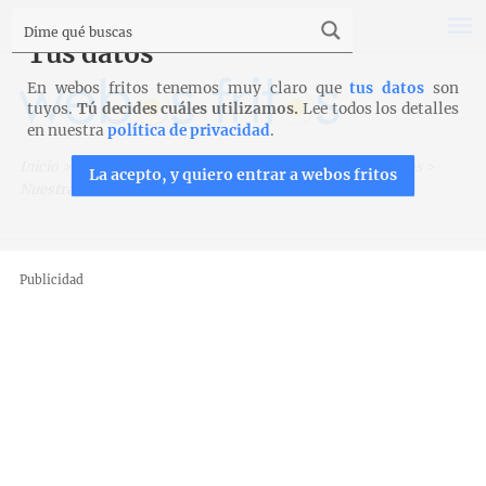
Tus datos
En webos fritos tenemos muy claro que
tus datos
son
tuyos.
Tú decides cuáles utilizamos.
Lee todos los detalles
en nuestra
política de privacidad
.
Inicio
>
Nuestros libros
>
webos fritos, recetas y momentos
>
La acepto, y quiero entrar a webos fritos
Nuestra cocina
Publicidad