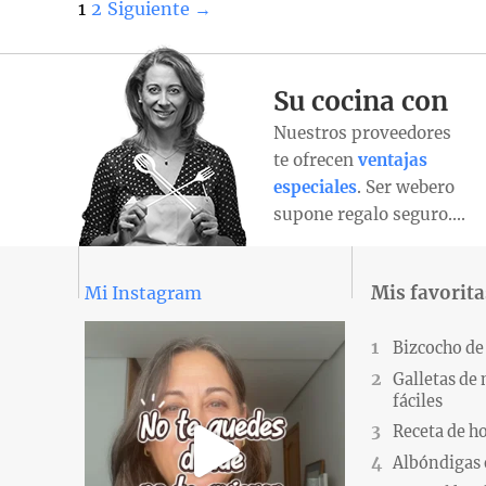
1
2
Siguiente →
Su cocina con
Nuestros proveedores
te ofrecen
ventajas
especiales
. Ser webero
supone regalo seguro….
Mis favorita
Mi Instagram
Bizcocho de
Galletas de
fáciles
Receta de h
Albóndigas 