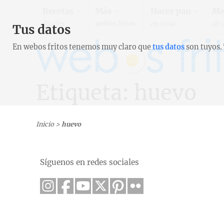
Recetas
Más
Hacer pan
Me
fáciles
webos fritos
en casa
de 
Tus datos
En webos fritos tenemos muy claro que
tus datos
son tuyos.
Etiqueta: huevo
Inicio
>
huevo
Síguenos en redes sociales