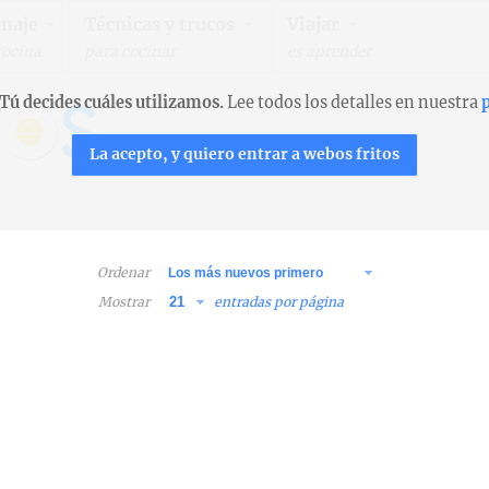
naje
Técnicas y trucos
Viajar
cocina
para cocinar
es aprender
Tú decides cuáles utilizamos.
Lee todos los detalles en nuestra
p
La acepto, y quiero entrar a webos fritos
Ordenar
Mostrar
entradas por página