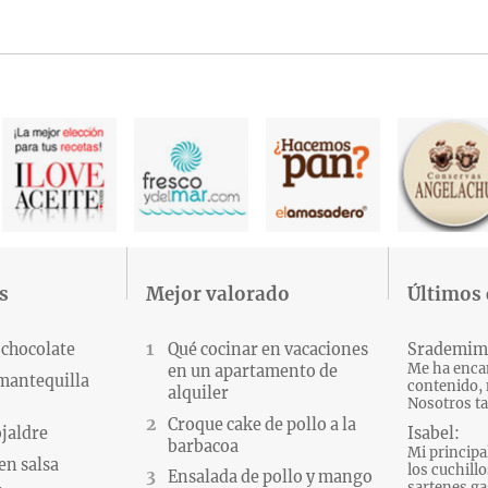
s
Mejor valorado
Últimos
 chocolate
Qué cocinar en vacaciones
Srademim
Me ha encan
en un apartamento de
 mantequilla
contenido, 
alquiler
Nosotros ta
Croque cake de pollo a la
Isabel:
ojaldre
barbacoa
Mi principa
en salsa
los cuchillo
Ensalada de pollo y mango
sartenes gas