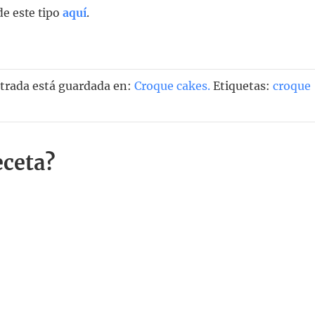
e este tipo
aquí
.
ntrada está guardada en:
Croque cakes
.
Etiquetas:
croque
eceta?