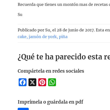
Recuerda que tienes un montón mas de recetas d
Su
Publicado por
Su
, el
28 de junio de 2017. Esta e
cake
,
jamón de york
,
piña
¿Qué te ha parecido esta r
Compártela en redes sociales
Facebook
X
Pinterest
WhatsApp
Imprímela o guárdala en pdf