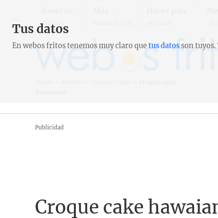
Recetas
Más
Hacer pan
Me
fáciles
webos fritos
en casa
de 
Tus datos
En webos fritos tenemos muy claro que
tus datos
son tuyos.
Inicio
>
Recetas
>
Croque cakes
>
Croque cake
hawaiano
Publicidad
Croque cake hawaia