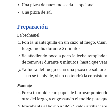
Una pizca de nuez moscada
—opcional—
Una pizca de sal
Preparación
La bechamel
Pon la mantequilla en un cazo al fuego. Cuan
fuego medio durante 2 minutos.
Ve añadiendo poco a poco la leche templada y
de remover durante 5 minutos, hasta que vea
Ya fuera del fuego echa una pizca de sal, un
—no se te olvide, si no no tendrá la consist
Montaje
Forra tu molde con papel de hornear poniendo
otra del largo, y engrasando el molde para q
Precalienta el horno a 180ºC, calor arriba y ab