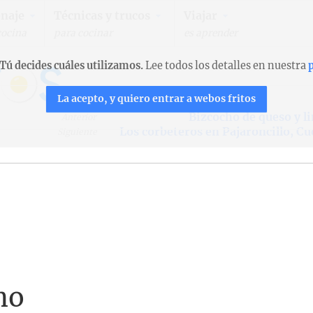
naje
Técnicas y trucos
Viajar
cocina
para cocinar
es aprender
Tú decides cuáles utilizamos.
Lee todos los detalles en nuestra
p
La acepto, y quiero entrar a webos fritos
Bizcocho de queso y 
Anterior
Los corbeteros en Pajaroncillo, C
Siguiente
no