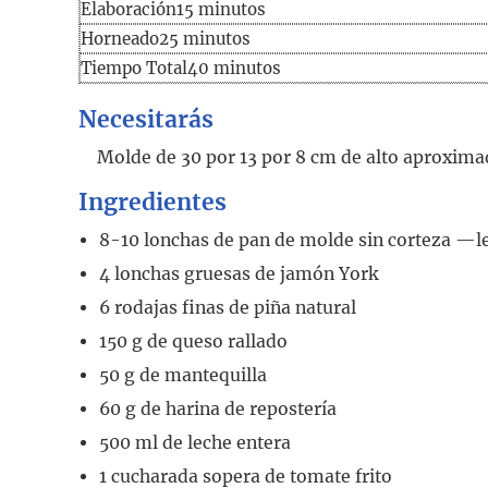
Elaboración
minutos
Elaboración
15
minutos
minutos
Horneado
25
minutos
Tiempo
minutos
Tiempo Total
40
minutos
total
Necesitarás
Molde de 30 por 13 por 8 cm de alto aproxim
Ingredientes
8-10
lonchas de pan de molde sin corteza
—le
4
lonchas
gruesas de jamón York
6
rodajas
finas de piña natural
150
g
de queso rallado
50
g
de mantequilla
60
g
de harina de repostería
500
ml de leche entera
1
cucharada
sopera de tomate frito