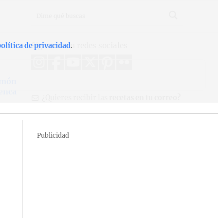
Síguenos en redes sociales
olítica de privacidad
.
limón
uenca
¿Quieres recibir las
recetas en tu correo?
Publicidad