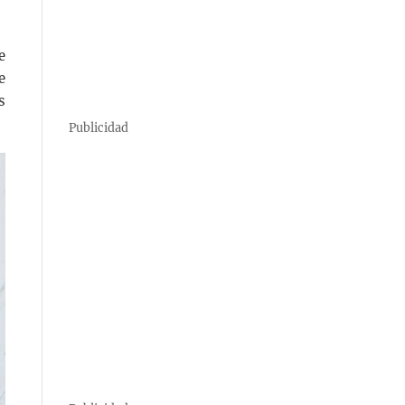
e
e
s
Publicidad