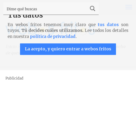
Tus datos
En webos fritos tenemos muy claro que
tus datos
son
tuyos.
Tú decides cuáles utilizamos.
Lee todos los detalles
en nuestra
política de privacidad
.
Inicio
>
Recetas
>
Bizcochos, magdalenas y galletas
>
Bizcocho
La acepto, y quiero entrar a webos fritos
de queso y limón
Publicidad