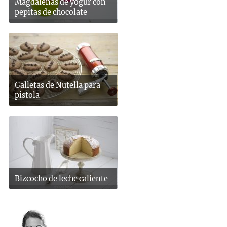
Magdalenas de yogur con
pepitas de chocolate
Galletas de Nutella para
pistola
Bizcocho de leche caliente