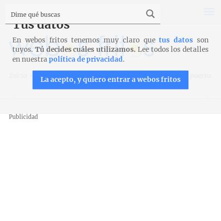
Tus datos
En webos fritos tenemos muy claro que
tus datos
son
tuyos.
Tú decides cuáles utilizamos.
Lee todos los detalles
en nuestra
política de privacidad
.
Inicio
>
Recetas
>
Croque cakes
>
Croque cake de beicon y puerro
La acepto, y quiero entrar a webos fritos
Publicidad