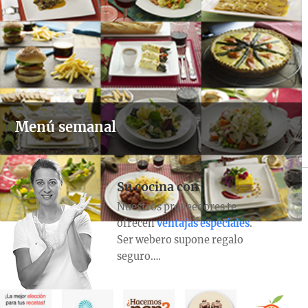
Menú semanal
Su cocina con
Nuestros proveedores te
ofrecen
ventajas especiales
.
Ser webero supone regalo
seguro….