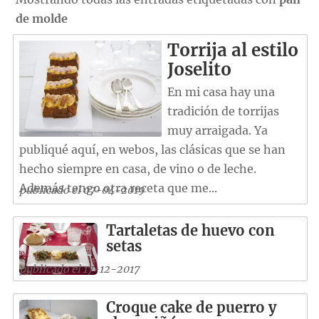
de molde
Torrija al estilo
Joselito
En mi casa hay una
tradición de torrijas
muy arraigada. Ya
publiqué aquí, en webos, las clásicas que se han
hecho siempre en casa, de vino o de leche.
Además tengo otra receta que me...
publicado el 07-04-2019
Tartaletas de huevo con
setas
publicado el 17-12-2017
Croque cake de puerro y