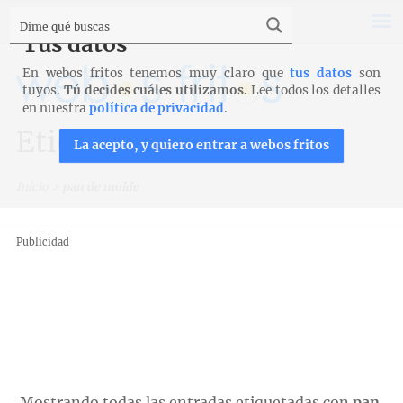
Tus datos
En webos fritos tenemos muy claro que
tus datos
son
tuyos.
Tú decides cuáles utilizamos.
Lee todos los detalles
en nuestra
política de privacidad
.
Etiqueta: pan de molde
La acepto, y quiero entrar a webos fritos
Inicio
>
pan de molde
Publicidad
Mostrando todas las entradas etiquetadas con
pan